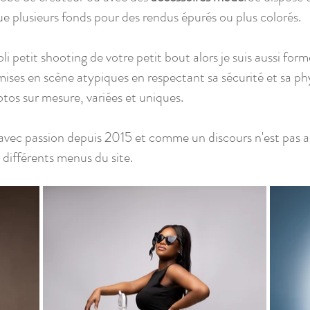
que plusieurs fonds pour des rendus épurés ou plus colorés.
joli petit shooting de votre petit bout alors je suis aussi fo
mises en scène atypiques en respectant sa sécurité et sa ph
tos sur mesure, variées et uniques.
avec passion depuis 2015 et comme un discours n'est pas a
s différents menus du site.