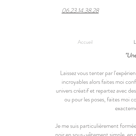
06.23.14.38.28
Accueil
L
"Une
Laissez vous tenter par l'expérie
incroyables alors faites moi con
univers créatif et repartez avec des
ou pour les poses, faites moi 
exacteme
Je me suis particulièrement formée
noir en sous-vêtement simple, en 