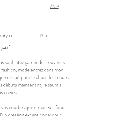
Mail
s styles
Plus
 pas"
us souhaitez garder des souvenirs
ue, fashion, mode entrez dans mon
 que ce soit pour le choix des tenues
s débuts maintenant, je saurais
s envies.
 vos courbes que ce soit sur fond
 d'un dressing exceptionnel pour