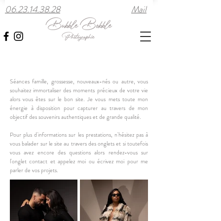
06.23.14.38.28
Mail
Séances famille, grossesse, nouveaux-nés ou autre, vous
souhaitez immortaliser des moments précieux de votre vie
alors vous êtes sur le bon site. Je vous mets toute mon
énergie à disposition pour capturer au travers de mon
objectif des souvenirs authentiques et de grande qualité.
Pour plus d'informations sur les prestations, n'hésitez pas à
vous balader sur le site au travers des onglets et si toutefois
vous avez encore des questions alors rendez-vous sur
l'onglet contact et appelez moi ou écrivez moi pour me
parler de vos projets.