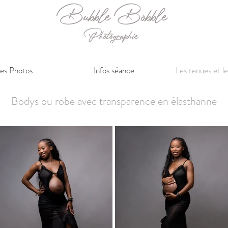
es Photos
Infos séance
Les tenues et le
Bodys ou robe avec transparence en
élasthanne